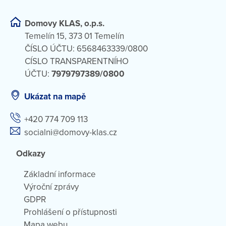
Domovy KLAS, o.p.s.
Temelín 15, 373 01 Temelín
ČÍSLO ÚČTU: 6568463339/0800
CÍSLO TRANSPARENTNÍHO
ÚČTU:
7979797389/0800
Ukázat na mapě
+420 774 709 113
socialni@domovy-klas.cz
Odkazy
Základní informace
Výroční zprávy
GDPR
Prohlášení o přístupnosti
Mapa webu