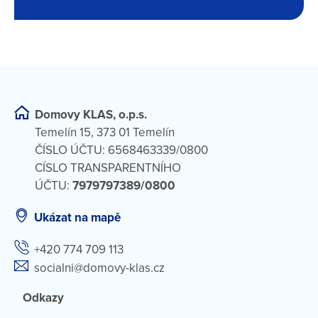
Domovy KLAS, o.p.s.
Temelín 15, 373 01 Temelín
ČÍSLO ÚČTU: 6568463339/0800
CÍSLO TRANSPARENTNÍHO
ÚČTU:
7979797389/0800
Ukázat na mapě
+420 774 709 113
socialni@domovy-klas.cz
Odkazy